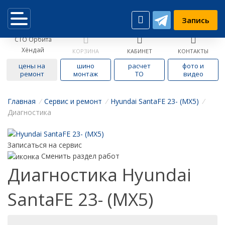
Запись
СТО Орбита
Хёндай
КОРЗИНА
КАБИНЕТ
КОНТАКТЫ
цены на
шино
расчет
фото и
ремонт
монтаж
ТО
видео
Главная
/
Cервис и ремонт
/
Hyundai SantaFE 23- (MX5)
/
Диагностика
Записаться на сервис
Сменить раздел работ
Диагностика Hyundai
SantaFE 23- (MX5)