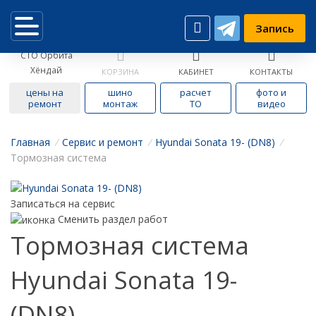
Запись
СТО Орбита
Хёндай
КОРЗИНА
КАБИНЕТ
КОНТАКТЫ
цены на
шино
расчет
фото и
ремонт
монтаж
ТО
видео
Главная
/
Cервис и ремонт
/
Hyundai Sonata 19- (DN8)
/
Тормозная система
Записаться на сервис
Сменить раздел работ
Тормозная система
Hyundai Sonata 19-
(DN8)