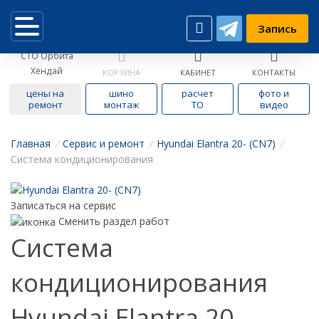
Запись
СТО Орбита
Хёндай
КОРЗИНА
КАБИНЕТ
КОНТАКТЫ
цены на
шино
расчет
фото и
ремонт
монтаж
ТО
видео
Главная
/
Cервис и ремонт
/
Hyundai Elantra 20- (CN7)
/
Система кондиционирования
Записаться на сервис
Сменить раздел работ
Система
кондиционирования
Hyundai Elantra 20-