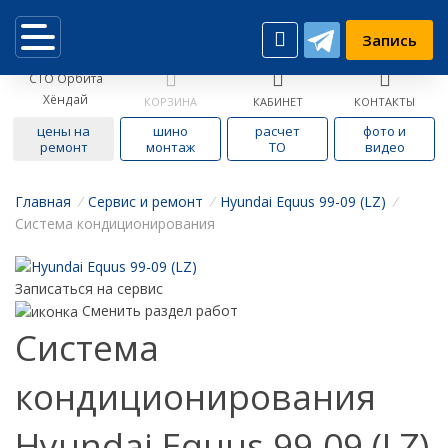
Запись
СТО Орбита
Хёндай
КОРЗИНА
КАБИНЕТ
КОНТАКТЫ
цены на
шино
расчет
фото и
ремонт
монтаж
ТО
видео
Главная
/
Cервис и ремонт
/
Hyundai Equus 99-09 (LZ)
/
Система кондиционирования
Записаться на сервис
Сменить раздел работ
Система
кондиционирования
Hyundai Equus 99-09 (LZ)